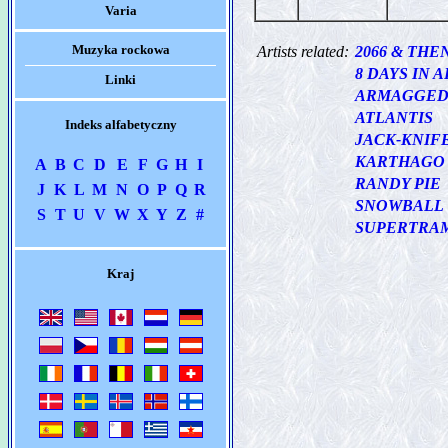
Varia
Muzyka rockowa
Artists related:
2066 & THE
8 DAYS IN A
Linki
ARMAGGE
ATLANTIS
Indeks alfabetyczny
JACK-KNIF
KARTHAGO
A
B
C
D
E
F
G
H
I
RANDY PIE
J
K
L
M
N
O
P
Q
R
SNOWBALL
S
T
U
V
W
X
Y
Z
#
SUPERTRA
Kraj