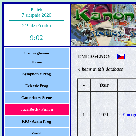
Piątek
7 sierpnia 2026
219 dzień roku
9:02
Strona główna
EMERGENCY
Home
4 items in this database
Symphonic Prog
-
Year
Eclectic Prog
Canterbury Scene
Jazz Rock / Fusion
1
1971
Emerg
RIO / Avant Prog
Zeuhl