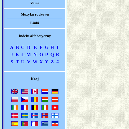
Varia
Muzyka rockowa
Linki
Indeks alfabetyczny
A
B
C
D
E
F
G
H
I
J
K
L
M
N
O
P
Q
R
S
T
U
V
W
X
Y
Z
#
Kraj