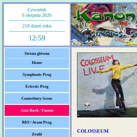
Czwartek
6 sierpnia 2026
218 dzień roku
12:59
Strona główna
Home
Symphonic Prog
Eclectic Prog
Canterbury Scene
Jazz Rock / Fusion
RIO / Avant Prog
COLOSSEUM
Zeuhl