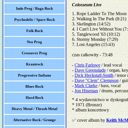
Colosseum Live
Indo Prog / Raga Rock
1. Rope Ladder To The Moon (
2. Walking In The Park (8:21) 

Psychodelic / Space Rock
3. Skelington (14:52) 

4. I Can't Live Without You (7:2
Folk Rock
5. Tanglewood '63 (10:12) 

6. Stormy Monday (7:29) 

Neo Prog
7. Lost Angeles (15:43)

Crossover Prog
czas całkowity - 73:48

Krautrock
- 
Chris Farlowe
 / lead vocal

- 
Dave Greenslade
 / organ, ke
- 
Dick Heckstall-Smith
 / teno
Progressivo Italiano
- 
Dave "Clem" Clempson
 / gui
- 
Mark Clarke
 / bass, vocal 

Blues Rock
- 
Jon Hiseman
 / drums, percus
Hard Rock
* 4 wydawnictwo w dyskograf
* 1971 (Bronze)
Heavy Metal / Thrash Metal
* album koncertowy
Alternative Rock / Grunge
✅ cover album by
Keith McM