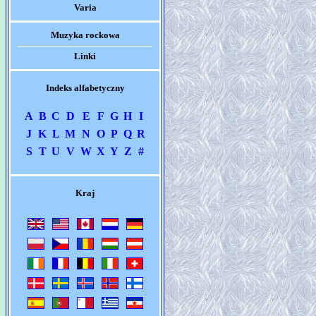
Varia
Muzyka rockowa
Linki
Indeks alfabetyczny
A
B
C
D
E
F
G
H
I
J
K
L
M
N
O
P
Q
R
S
T
U
V
W
X
Y
Z
#
Kraj