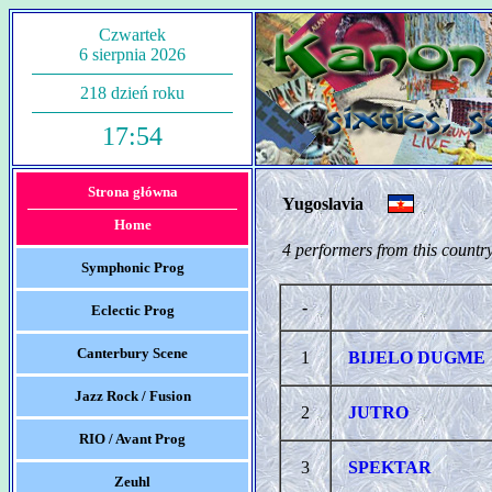
Czwartek
6 sierpnia 2026
218 dzień roku
17:54
Strona główna
Yugoslavia
Home
4 performers from this country
Symphonic Prog
-
Eclectic Prog
Canterbury Scene
1
BIJELO DUGME
Jazz Rock / Fusion
2
JUTRO
RIO / Avant Prog
3
SPEKTAR
Zeuhl