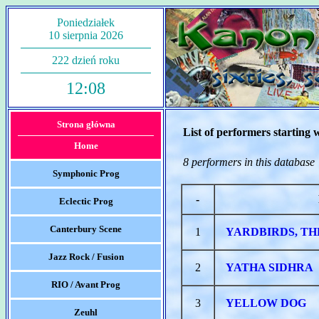
Poniedziałek
10 sierpnia 2026
222 dzień roku
12:08
Strona główna
List of performers starting 
Home
8 performers in this database
Symphonic Prog
-
Eclectic Prog
Canterbury Scene
1
YARDBIRDS, TH
Jazz Rock / Fusion
2
YATHA SIDHRA
RIO / Avant Prog
3
YELLOW DOG
Zeuhl