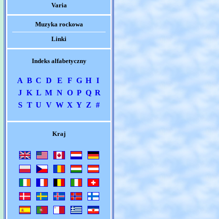
Varia
Muzyka rockowa
Linki
Indeks alfabetyczny
A
B
C
D
E
F
G
H
I
J
K
L
M
N
O
P
Q
R
S
T
U
V
W
X
Y
Z
#
Kraj