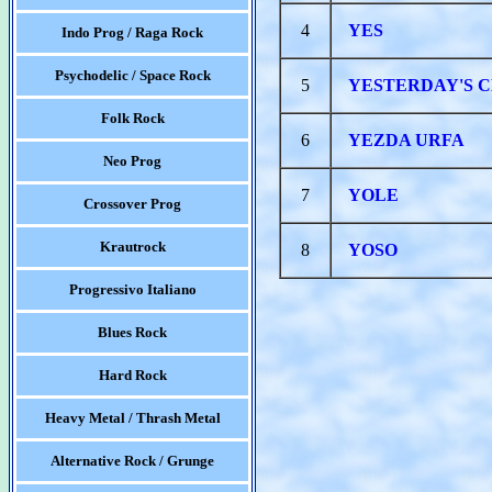
4
YES
Indo Prog / Raga Rock
Psychodelic / Space Rock
5
YESTERDAY'S 
Folk Rock
6
YEZDA URFA
Neo Prog
7
YOLE
Crossover Prog
Krautrock
8
YOSO
Progressivo Italiano
Blues Rock
Hard Rock
Heavy Metal / Thrash Metal
Alternative Rock / Grunge