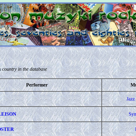
s country in the database
Performer
Mu
Jazz
LEISON
Sym
OSTER