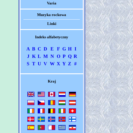
Varia
Muzyka rockowa
Linki
Indeks alfabetyczny
A
B
C
D
E
F
G
H
I
J
K
L
M
N
O
P
Q
R
S
T
U
V
W
X
Y
Z
#
Kraj