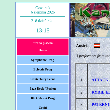
Czwartek
6 sierpnia 2026
218 dzień roku
13:15
Strona główna
Austria
Home
3 performers from thi
Symphonic Prog
-
Eclectic Prog
Canterbury Scene
1
ATTACK
Jazz Rock / Fusion
2
KYRIE E
RIO / Avant Prog
3
PATERN
Zeuhl