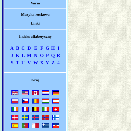
Varia
Muzyka rockowa
Linki
Indeks alfabetyczny
A
B
C
D
E
F
G
H
I
J
K
L
M
N
O
P
Q
R
S
T
U
V
W
X
Y
Z
#
Kraj