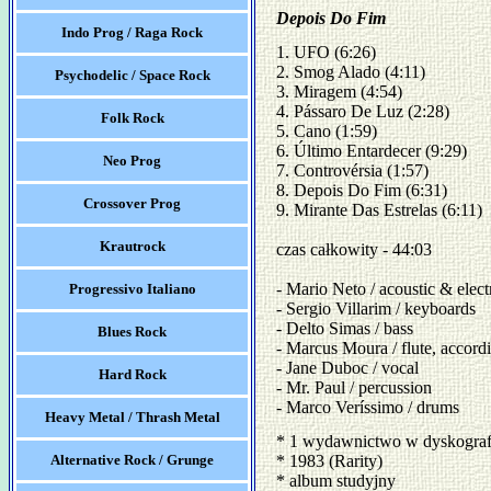
Depois Do Fim
Indo Prog / Raga Rock
1. UFO (6:26) 

2. Smog Alado (4:11) 

Psychodelic / Space Rock
3. Miragem (4:54) 

4. Pássaro De Luz (2:28) 

Folk Rock
5. Cano (1:59) 

6. Último Entardecer (9:29) 

Neo Prog
7. Controvérsia (1:57) 

8. Depois Do Fim (6:31) 

Crossover Prog
9. Mirante Das Estrelas (6:11)

Krautrock
czas całkowity - 44:03

- Mario Neto / acoustic & electr
Progressivo Italiano
- Sergio Villarim / keyboards

- Delto Simas / bass

Blues Rock
- Marcus Moura / flute, accordi
- Jane Duboc / vocal 

Hard Rock
- Mr. Paul / percussion

- Marco Veríssimo / drums
Heavy Metal / Thrash Metal
* 1 wydawnictwo w dyskograf
Alternative Rock / Grunge
* 1983 (Rarity)
* album studyjny