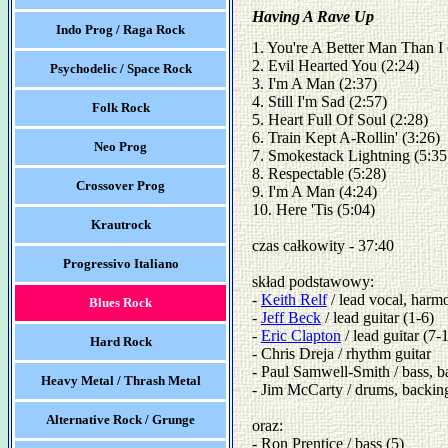
Having A Rave Up
Indo Prog / Raga Rock
1. You're A Better Man Than I (
2. Evil Hearted You (2:24) 

Psychodelic / Space Rock
3. I'm A Man (2:37) 

4. Still I'm Sad (2:57) 

Folk Rock
5. Heart Full Of Soul (2:28) 

6. Train Kept A-Rollin' (3:26) 

Neo Prog
7. Smokestack Lightning (5:35)
8. Respectable (5:28) 

Crossover Prog
9. I'm A Man (4:24) 

10. Here 'Tis (5:04)

Krautrock
czas całkowity - 37:40

Progressivo Italiano
skład podstawowy:

- 
Keith Relf
 / lead vocal, harmo
Blues Rock
- 
Jeff Beck
 / lead guitar (1-6)

- 
Eric Clapton
 / lead guitar (7-1
Hard Rock
- Chris Dreja / rhythm guitar

- Paul Samwell-Smith / bass, b
Heavy Metal / Thrash Metal
- Jim McCarty / drums, backing
Alternative Rock / Grunge
oraz:

- Ron Prentice / bass (5)
