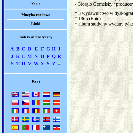
Varia
- Giorgio Gomelsky / producer,
* 3 wydawnictwo w dyskograf
Muzyka rockowa
* 1965 (Epic)
Linki
* album studyjny wydany tyl
Indeks alfabetyczny
A
B
C
D
E
F
G
H
I
J
K
L
M
N
O
P
Q
R
S
T
U
V
W
X
Y
Z
#
Kraj