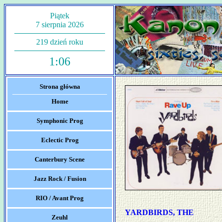
Piątek
7 sierpnia 2026
219 dzień roku
1:06
Strona główna
Home
Symphonic Prog
Eclectic Prog
Canterbury Scene
Jazz Rock / Fusion
RIO / Avant Prog
YARDBIRDS, THE
Zeuhl