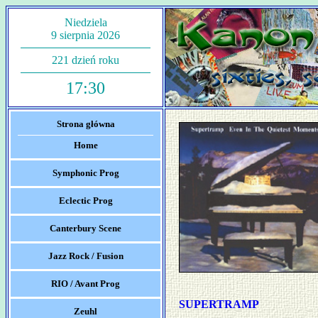
Niedziela
9 sierpnia 2026
221 dzień roku
17:30
Strona główna
Home
Symphonic Prog
Eclectic Prog
Canterbury Scene
Jazz Rock / Fusion
RIO / Avant Prog
SUPERTRAMP
Zeuhl