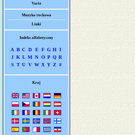
Varia
Muzyka rockowa
Linki
Indeks alfabetyczny
A
B
C
D
E
F
G
H
I
J
K
L
M
N
O
P
Q
R
S
T
U
V
W
X
Y
Z
#
Kraj