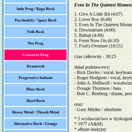
Even In The Quietest Momen
Indo Prog / Raga Rock
1. Give A Little Bit (4:07) 

2. Lover Boy (6:49) 

Psychodelic / Space Rock
3. Even In The Quietest Moment
4. Downstream (4:00) 

Folk Rock
5. Babaji (4:49) 

6. From Now On (6:10) 

Neo Prog
7. Fool's Overture (10:51)

Crossover Prog
czas całkowity - 39:25

Krautrock
skład podstawowy:

- Rick Davies / vocal, keyboard
- Roger Hodgson / vocal, keybo
Progressivo Italiano
- John A. Helliwell / woodwind
- Dougie Thomson / bass

Blues Rock
- Bob C. Benberg / drums, perc
Hard Rock
oraz:

- Gary Mielke / oberheim
Heavy Metal / Thrash Metal
* 5 wydawnictwo w dyskograf
Alternative Rock / Grunge
* 1977 (A&M)
* album studyjny