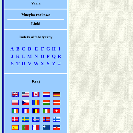
Varia
Muzyka rockowa
Linki
Indeks alfabetyczny
A
B
C
D
E
F
G
H
I
J
K
L
M
N
O
P
Q
R
S
T
U
V
W
X
Y
Z
#
Kraj