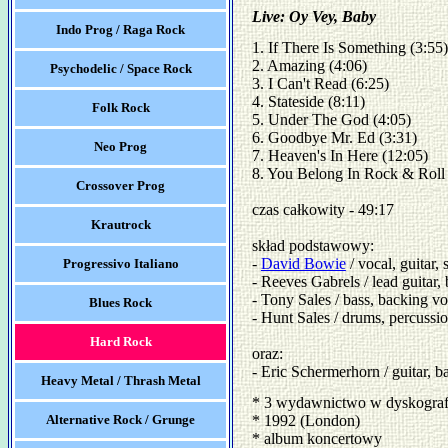
Live: Oy Vey, Baby
Indo Prog / Raga Rock
1. If There Is Something (3:55)

2. Amazing (4:06)

Psychodelic / Space Rock
3. I Can't Read (6:25)

4. Stateside (8:11)

Folk Rock
5. Under The God (4:05)

6. Goodbye Mr. Ed (3:31)

Neo Prog
7. Heaven's In Here (12:05)

8. You Belong In Rock & Roll (
Crossover Prog
czas całkowity - 49:17

Krautrock
skład podstawowy:

- 
David Bowie
 / vocal, guitar,
Progressivo Italiano
- Reeves Gabrels / lead guitar, 
- Tony Sales / bass, backing voc
Blues Rock
- Hunt Sales / drums, percussio
Hard Rock
oraz:

- Eric Schermerhorn / guitar, b
Heavy Metal / Thrash Metal
* 3 wydawnictwo w dyskograf
Alternative Rock / Grunge
* 1992 (London)
* album koncertowy