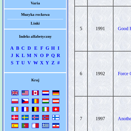
Varia
Muzyka rockowa
Linki
5
1991
Good F
Indeks alfabetyczny
A
B
C
D
E
F
G
H
I
J
K
L
M
N
O
P
Q
R
S
T
U
V
W
X
Y
Z
#
6
1992
Force 
Kraj
7
1997
Anothe