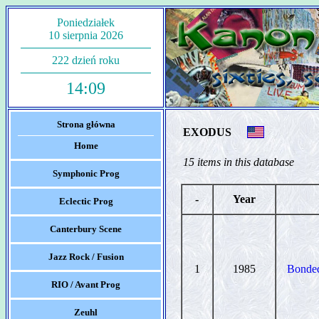
Poniedziałek
10 sierpnia 2026
222 dzień roku
14:09
Strona główna
EXODUS
Home
15 items in this database
Symphonic Prog
-
Year
Eclectic Prog
Canterbury Scene
Jazz Rock / Fusion
1
1985
Bonde
RIO / Avant Prog
Zeuhl