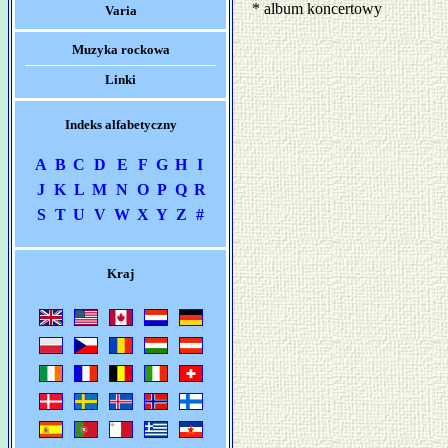
* album koncertowy
Varia
Muzyka rockowa
Linki
Indeks alfabetyczny
A
B
C
D
E
F
G
H
I
J
K
L
M
N
O
P
Q
R
S
T
U
V
W
X
Y
Z
#
Kraj