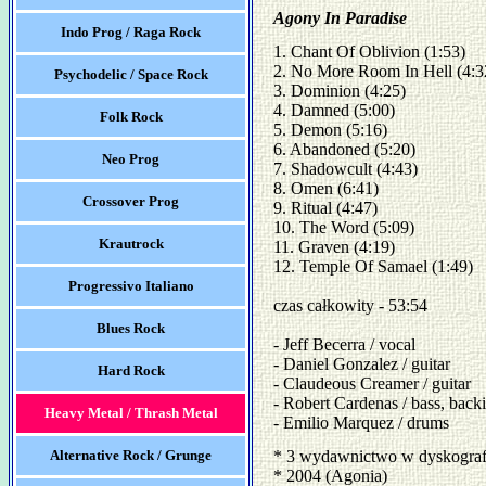
Agony In Paradise
Indo Prog / Raga Rock
1. Chant Of Oblivion (1:53)

2. No More Room In Hell (4:32
Psychodelic / Space Rock
3. Dominion (4:25)

4. Damned (5:00)

Folk Rock
5. Demon (5:16)

6. Abandoned (5:20)

Neo Prog
7. Shadowcult (4:43)

8. Omen (6:41)

Crossover Prog
9. Ritual (4:47)

10. The Word (5:09)

Krautrock
11. Graven (4:19)

12. Temple Of Samael (1:49)

Progressivo Italiano
czas całkowity - 53:54

Blues Rock
- Jeff Becerra / vocal

- Daniel Gonzalez / guitar

Hard Rock
- Claudeous Creamer / guitar

- Robert Cardenas / bass, backi
Heavy Metal / Thrash Metal
- Emilio Marquez / drums
Alternative Rock / Grunge
* 3 wydawnictwo w dyskograf
* 2004 (Agonia)