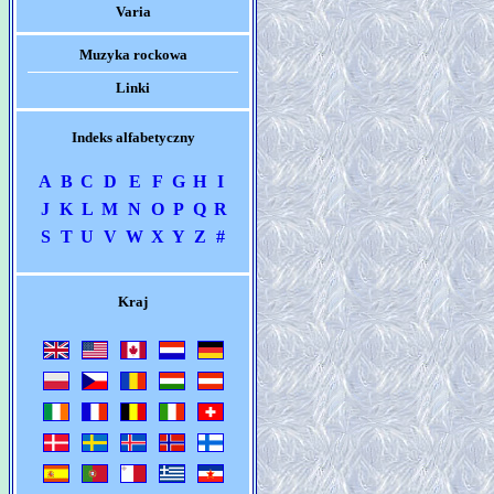
Varia
Muzyka rockowa
Linki
Indeks alfabetyczny
A
B
C
D
E
F
G
H
I
J
K
L
M
N
O
P
Q
R
S
T
U
V
W
X
Y
Z
#
Kraj