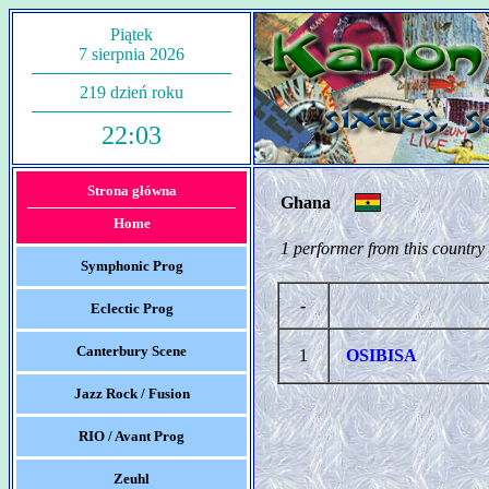
Piątek
7 sierpnia 2026
219 dzień roku
22:03
Strona główna
Ghana
Home
1 performer from this country
Symphonic Prog
-
Eclectic Prog
Canterbury Scene
1
OSIBISA
Jazz Rock / Fusion
RIO / Avant Prog
Zeuhl