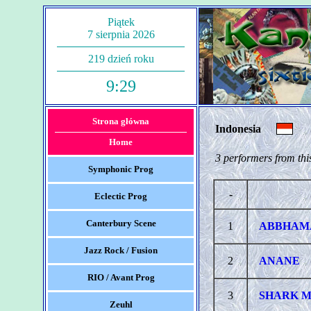
Piątek
7 sierpnia 2026
219 dzień roku
9:29
Strona główna
Indonesia
Home
3 performers from thi
Symphonic Prog
-
Eclectic Prog
Canterbury Scene
1
ABBHAM
Jazz Rock / Fusion
2
ANANE
RIO / Avant Prog
3
SHARK 
Zeuhl