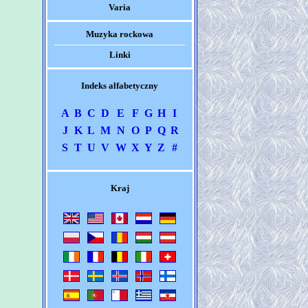
Varia
Muzyka rockowa
Linki
Indeks alfabetyczny
A
B
C
D
E
F
G
H
I
J
K
L
M
N
O
P
Q
R
S
T
U
V
W
X
Y
Z
#
Kraj