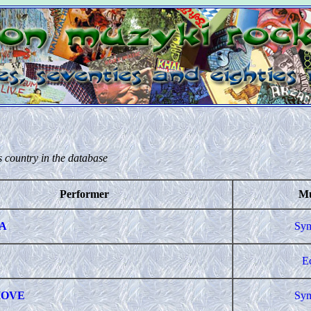
s country in the database
Performer
Mu
A
Sym
E
MOVE
Sym