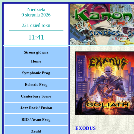
Niedziela
9 sierpnia 2026
221 dzień roku
11:41
Strona główna
Home
Symphonic Prog
Eclectic Prog
Canterbury Scene
Jazz Rock / Fusion
RIO / Avant Prog
EXODUS
Zeuhl