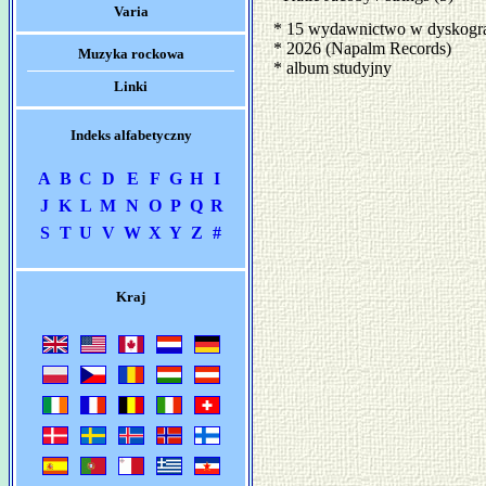
Varia
* 15 wydawnictwo w dyskogra
* 2026 (Napalm Records)
Muzyka rockowa
* album studyjny
Linki
Indeks alfabetyczny
A
B
C
D
E
F
G
H
I
J
K
L
M
N
O
P
Q
R
S
T
U
V
W
X
Y
Z
#
Kraj