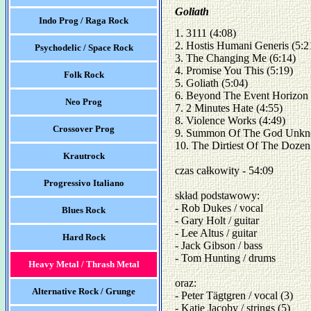
Goliath
Indo Prog / Raga Rock
1. 3111 (4:08)

2. Hostis Humani Generis (5:21
Psychodelic / Space Rock
3. The Changing Me (6:14)

4. Promise You This (5:19)

Folk Rock
5. Goliath (5:04)

6. Beyond The Event Horizon (
Neo Prog
7. 2 Minutes Hate (4:55)

8. Violence Works (4:49)

Crossover Prog
9. Summon Of The God Unkno
10. The Dirtiest Of The Dozen 
Krautrock
czas całkowity - 54:09

Progressivo Italiano
skład podstawowy:

- Rob Dukes / vocal

Blues Rock
- Gary Holt / guitar

- Lee Altus / guitar

Hard Rock
- Jack Gibson / bass

- Tom Hunting / drums

Heavy Metal / Thrash Metal
oraz:

Alternative Rock / Grunge
- Peter Tägtgren / vocal (3)

- Katie Jacoby / strings (5)